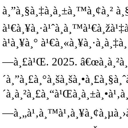
à¸”à¸§à¸‡à¸à¸±à¸™à¸¢à¸² à
à¹€à¸¥à¸·à¹ˆà¸­à¸™à¹€à¸žà¹‡
à¹à¸¥à¸° à¹€à¸«à¸¥à¸·à¸­à¸‡à
—à¸£à¹Œ. 2025. â€œà¸à¸²à¸
´à¸”à¸£à¸°à¸šà¸šà¸•à¸£à¸§à¸ˆà
´à¸à¸²à¸£à¸“à¹Œà¸­à¸±à¸•à¹
—à¸„à¹‚à¸™à¹‚à¸¥à¸¢à¸µà¸›à¸