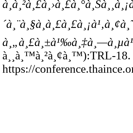
à¸à¸²à¸£à¸›à¸£à¸°à¸Šà¸¸à¸¡
´à¸¨à¸§à¸à¸£à¸£à¸¡à¹‚à¸¢à¸˜
à¸„à¸£à¸±à¹‰à¸‡à¸—à¸µà¹
à¸¸à¸™à¸²à¸¢à¸™):TRL-18.
https://conference.thaince.