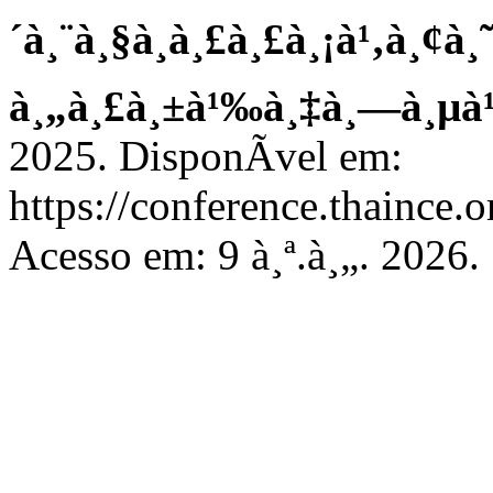
´à¸¨à¸§à¸à¸£à¸£à¸¡à¹‚à¸¢à¸˜
à¸„à¸£à¸±à¹‰à¸‡à¸—à¸µà¹
2025. DisponÃ­vel em:
https://conference.thaince.
Acesso em: 9 à¸ª.à¸„. 2026.