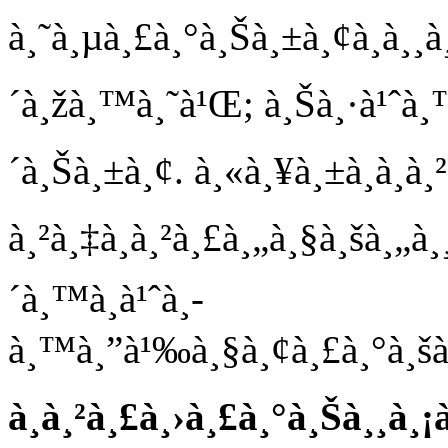
à¸˜à¸µà¸£à¸°à¸Šà¸±à¸¢à¸à¸¸
´à¸žà¸™à¸˜à¹Œ; à¸Šà¸·à¹ˆà¸™
´à¸Šà¸±à¸¢. à¸«à¸¥à¸±à¸à¸à
à¸²à¸‡à¸à¸²à¸£à¸„à¸§à¸šà¸„à
´à¸™à¸­à¹ˆà¸­
à¸™à¸”à¹‰à¸§à¸¢à¸£à¸°à¸šà¸šà¸
à¸à¸²à¸£à¸›à¸£à¸°à¸Šà¸¸à¸¡