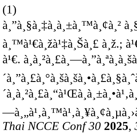
(1)
à¸”à¸§à¸‡à¸à¸±à¸™à¸¢à¸² à¸§
à¸™à¹€à¸žà¹‡à¸Šà¸£ à¸ž.; à¹
à¹€. à¸à¸²à¸£à¸—à¸”à¸ªà¸­à¸š
´à¸”à¸£à¸°à¸šà¸šà¸•à¸£à¸§à¸ˆà
´à¸à¸²à¸£à¸“à¹Œà¸­à¸±à¸•à¹
—à¸„à¹‚à¸™à¹‚à¸¥à¸¢à¸µà¸›à
Thai NCCE Conf 30
2025
,