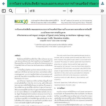
การวิเคราะห์ประสิทธิภาพและผลกระทบจากการกำหนดขีดจำกัดความเร็วบนทางหลวงหลายช่องจราจรโดยใช้แบบจำลองการจราจรระดับจุลภาค