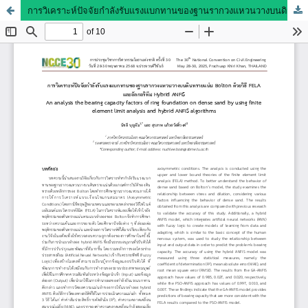
การวิเคราะห์ปัจจัยกำลังรับแรงแบกทานของฐานรากวงแหวนวางบนดินทรายแน่น Bolton ด้วยวิธี FELA และอัลกอริทึม Hybrid ANFIS