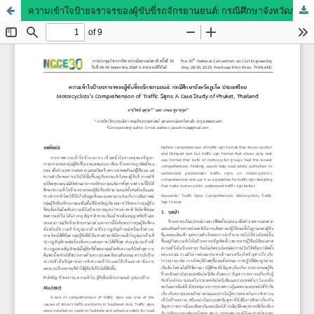
ความเข้าใจป้ายจราจรของผู้ขับขี่รถจักรยานยนต์: กรณีศึกษาจังหวัดภูเก็ต ประเทศไทย