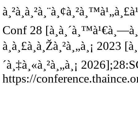
à¸²à¸à¸²à¸¨à¸¢à¸²à¸™à¹„à¸
Conf 28 [à¸­à¸´à¸™à¹€à¸—à¸
à¸à¸£à¸à¸Žà¸²à¸„à¸¡ 2023 [à
´à¸‡à¸«à¸²à¸„à¸¡ 2026];28:S
https://conference.thaince.