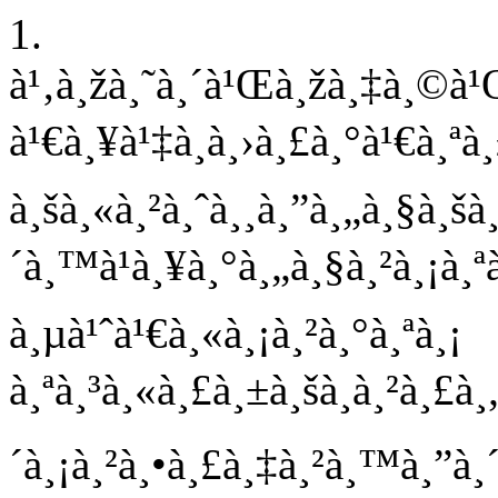
1.
à¹‚à¸žà¸˜à¸´à¹Œà¸žà¸‡à¸©à¹
à¹€à¸¥à¹‡à¸à¸›à¸£à¸°à¹€à¸ªà¸£
à¸šà¸«à¸²à¸ˆà¸¸à¸”à¸„à¸§à¸š
´à¸™à¹à¸¥à¸°à¸„à¸§à¸²à¸¡à¸
à¸µà¹ˆà¹€à¸«à¸¡à¸²à¸°à¸ªà¸¡
à¸ªà¸³à¸«à¸£à¸±à¸šà¸à¸²à¸£à
´à¸¡à¸²à¸•à¸£à¸‡à¸²à¸™à¸”à¸´