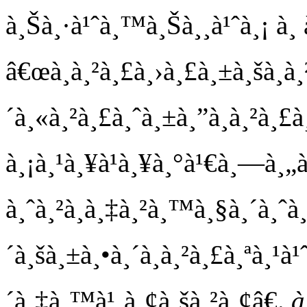
à¸Šà¸·à¹ˆà¸™à¸Šà¸¸à¹ˆà¸¡ à¸ à
â€œà¸à¸²à¸£à¸›à¸£à¸±à¸šà¸à
´à¸«à¸²à¸£à¸ˆà¸±à¸”à¸à¸²à
à¸¡à¸¹à¸¥à¹à¸¥à¸°à¹€à¸—à¸„
à¸ˆà¸²à¸à¸‡à¸²à¸™à¸§à¸´à¸ˆà
´à¸šà¸±à¸•à¸´à¸à¸²à¸£à¸ªà¸¹à
´à¸‡à¸™à¹‚à¸¢à¸šà¸²à¸¢â€.
à