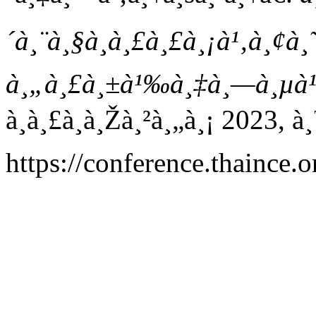
´à¸¨à¸§à¸à¸£à¸£à¸¡à¹‚à¸¢à¸˜
à¸„à¸£à¸±à¹‰à¸‡à¸—à¸µà¹
à¸à¸£à¸à¸Žà¸²à¸„à¸¡ 2023,
https://conference.thaince.