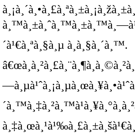
à¸¡à¸´à¸•à¸£à¸ªà¸±à¸¡à¸žà¸
à¸™à¸±à¸ˆà¸™à¸±à¸™à¸—à¹Œ,
´à¹€à¸ªà¸§à¸µ à¸à¸§à¸´à¸™.
â€œà¸à¸²à¸£à¸¨à¸¶à¸à¸©à¸²à¸
—à¸µà¹ˆà¸¡à¸µà¸œà¸¥à¸•à¹ˆà¸
´à¸™à¸‡à¸²à¸™à¹à¸¥à¸°à¸à¸
à¸‡à¸œà¸¹à¹‰à¸£à¸±à¸šà¹€à¸«