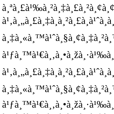
à¸ªà¸£à¹‰à¸²à¸‡à¸£à¸²à¸¢à¸¢à
à¹‚à¸„à¸£à¸‡à¸à¸²à¸£à¸à¹ˆà¸­
à¸‡à¸«à¸™à¹ˆà¸§à¸¢à¸‡à¸²à¸
à¹ƒà¸™à¹€à¸‚à¸•à¸žà¸·à¹‰à¸
à¹‚à¸„à¸£à¸‡à¸à¸²à¸£à¸à¹ˆà¸­
à¸‡à¸«à¸™à¹ˆà¸§à¸¢à¸‡à¸²à¸
à¹ƒà¸™à¹€à¸‚à¸•à¸žà¸·à¹‰