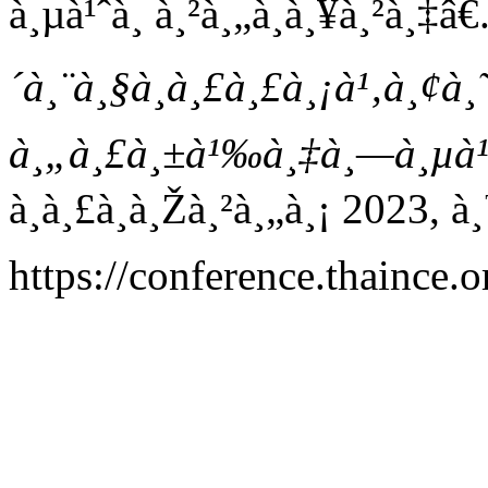
à¸µà¹ˆà¸ à¸²à¸„à¸à¸¥à¸²à¸‡â€
´à¸¨à¸§à¸à¸£à¸£à¸¡à¹‚à¸¢à¸˜
à¸„à¸£à¸±à¹‰à¸‡à¸—à¸µà¹
à¸à¸£à¸à¸Žà¸²à¸„à¸¡ 2023,
https://conference.thaince.