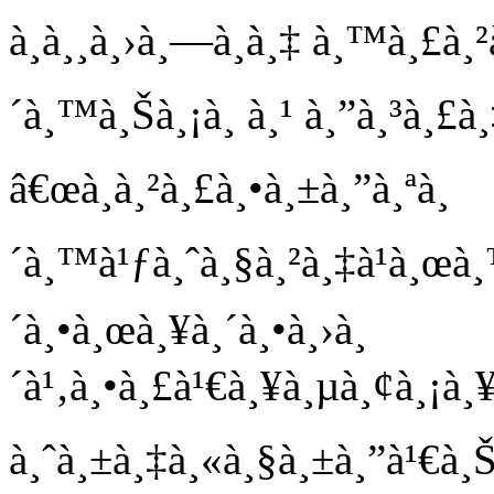
à¸­à¸¸à¸›à¸—à¸­à¸‡ à¸™à¸£à¸²à
´à¸™à¸Šà¸¡à¸ à¸¹ à¸”à¸³à¸£à¸
â€œà¸à¸²à¸£à¸•à¸±à¸”à¸ªà¸
´à¸™à¹ƒà¸ˆà¸§à¸²à¸‡à¹à¸œà¸
´à¸•à¸œà¸¥à¸´à¸•à¸›à¸
´à¹‚à¸•à¸£à¹€à¸¥à¸µà¸¢à¸¡à¸¥à¸
à¸ˆà¸±à¸‡à¸«à¸§à¸±à¸”à¹€à¸Š