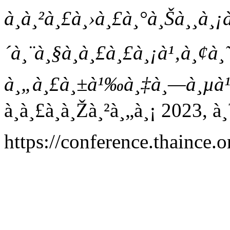
à¸à¸²à¸£à¸›à¸£à¸°à¸Šà¸¸à¸¡
´à¸¨à¸§à¸à¸£à¸£à¸¡à¹‚à¸¢à¸˜
à¸„à¸£à¸±à¹‰à¸‡à¸—à¸µà¹
à¸à¸£à¸à¸Žà¸²à¸„à¸¡ 2023,
https://conference.thaince.