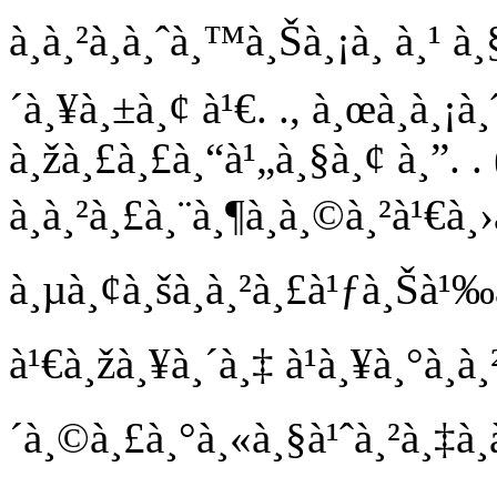
à¸à¸²à¸à¸ˆà¸™à¸Šà¸¡à¸ à¸¹ à¸
´à¸¥à¸±à¸¢ à¹€. ., à¸œà¸­à¸¡
à¸žà¸£à¸£à¸“à¹„à¸§à¸¢ à¸”. .
à¸à¸²à¸£à¸¨à¸¶à¸à¸©à¸²à¹€à
à¸µà¸¢à¸šà¸à¸²à¸£à¹ƒà¸Šà
à¹€à¸žà¸¥à¸´à¸‡ à¹à¸¥à¸°à¸à
´à¸©à¸£à¸°à¸«à¸§à¹ˆà¸²à¸‡à