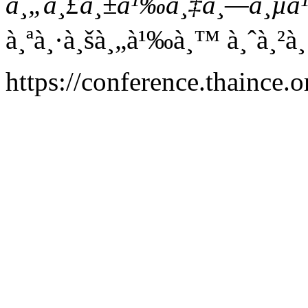
à¸„à¸£à¸±à¹‰à¸‡à¸—à¸µà¹
à¸ªà¸·à¸šà¸„à¹‰à¸™ à¸ˆà¸²à¸
https://conference.thaince.