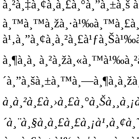
à¸²à¸‡à¸¢à¸à¸£à¸°à¸”à¸±à¸š à
à¸™à¸™à¸žà¸·à¹‰à¸™à¸£à¸
à¹‚à¸”à¸¢à¸à¸²à¸£à¹ƒà¸Šà¹
à¸¶à¸à¸ à¸²à¸žà¸«à¸™à¹‰à
´à¸”à¸šà¸±à¸™à¸—à¸¶à¸à¸žà¸´
à¸à¸²à¸£à¸›à¸£à¸°à¸Šà¸¸à¸¡
´à¸¨à¸§à¸à¸£à¸£à¸¡à¹‚à¸¢à¸˜