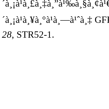
´à¸¡à¹à¸£à¸‡à¸”à¹‰à¸§à¸¢à¹€
´à¸¡à¹à¸¥à¸°à¹à¸—à¹ˆà¸‡ G
28
, STR52-1.