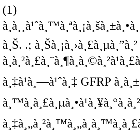
(1)
à¸­à¸¸à¹ˆà¸™à¸ªà¸¡à¸šà¸±à¸•à¸´
à¸Š. .; à¸Šà¸¡à¸›à¸£à¸µà¸”à¸² 
à¸à¸²à¸£à¸¨à¸¶à¸à¸©à¸²à¹à
à¸‡à¹à¸—à¹ˆà¸‡ GFRP à¸à¸±
à¸™à¸à¸£à¸µà¸•à¹à¸¥à¸°à¸à
à¸‡à¸„à¸²à¸™à¸„à¸­à¸™à¸à¸£