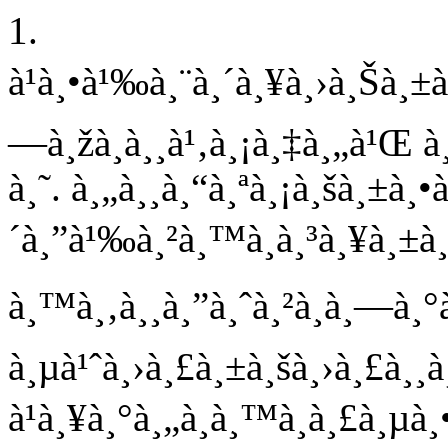
1.
à¹à¸•à¹‰à¸¨à¸´à¸¥à¸›à¸Šà¸±à¸¢
—à¸žà¸­à¸¸à¹‚à¸¡à¸‡à¸„à¹Œ à
à¸˜. à¸„à¸¸à¸“à¸ªà¸¡à¸šà¸±à¸•à
´à¸”à¹‰à¸²à¸™à¸à¸³à¸¥à¸±à¸‡
à¸™à¸‚à¸¸à¸”à¸ˆà¸²à¸à¸—à¸°
à¸µà¹ˆà¸›à¸£à¸±à¸šà¸›à¸£à¸
à¹à¸¥à¸°à¸„à¸­à¸™à¸à¸£à¸µà