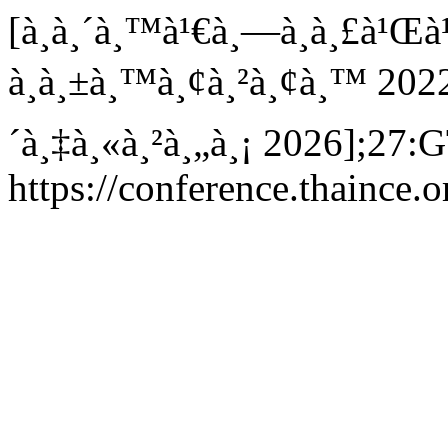
[à¸­à¸´à¸™à¹€à¸—à¸­à¸£à¹Œà
à¸à¸±à¸™à¸¢à¸²à¸¢à¸™ 2022 
´à¸‡à¸«à¸²à¸„à¸¡ 2026];27:G
https://conference.thaince.