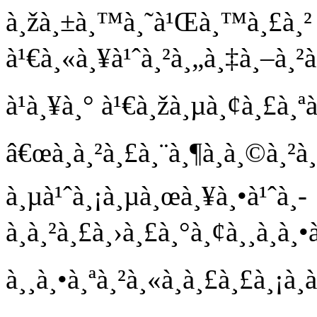
à¸žà¸±à¸™à¸˜à¹Œà¸™à¸£à¸² à
à¹€à¸«à¸¥à¹ˆà¸²à¸„à¸‡à¸–à¸²à
à¹à¸¥à¸° à¹€à¸žà¸µà¸¢à¸£à¸ª
â€œà¸à¸²à¸£à¸¨à¸¶à¸à¸©à¸²à
à¸µà¹ˆà¸¡à¸µà¸œà¸¥à¸•à¹ˆà¸­
à¸à¸²à¸£à¸›à¸£à¸°à¸¢à¸¸à¸à
à¸¸à¸•à¸ªà¸²à¸«à¸à¸£à¸£à¸¡à¸