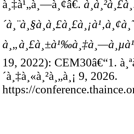
à¸‡à¹„à¸—à¸¢â€.
à¸à¸²à¸£à
´à¸¨à¸§à¸à¸£à¸£à¸¡à¹‚à¸¢à¸˜
à¸„à¸£à¸±à¹‰à¸‡à¸—à¸µà¹
19, 2022): CEM30â€“1. à¸ª
´à¸‡à¸«à¸²à¸„à¸¡ 9, 2026.
https://conference.thaince.