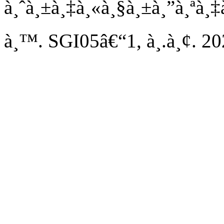
à¸ˆà¸±à¸‡à¸«à¸§à¸±à¸”à¸ªà¸‡à
à¸™. SGI05â€“1, à¸.à¸¢. 20