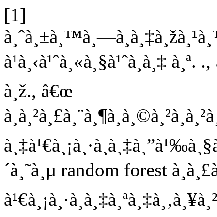
[1]
à¸ˆà¸±à¸™à¸—à¸­à¸‡à¸žà¸¹à¸™ 
à¹à¸‹à¹ˆà¸«à¸§à¹ˆà¸­à¸‡ à¸ª. .
à¸ž., â€œ
à¸à¸²à¸£à¸¨à¸¶à¸à¸©à¸²à¸à¸
à¸‡à¹€à¸¡à¸·à¸­à¸‡à¸”à¹‰à¸
´à¸˜à¸µ random forest à¸à¸£à
à¹€à¸¡à¸·à¸­à¸‡à¸ªà¸‡à¸‚à¸¥à¸