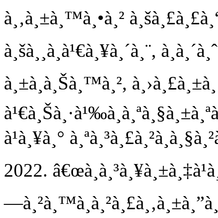
à¸‚à¸±à¸™à¸•à¸² à¸šà¸£à¸£à¸“à
à¸šà¸¸à¸à¹€à¸¥à¸´à¸¨, à¸à¸
à¸±à¸à¸Šà¸™à¸², à¸›à¸£à¸±à¸
à¹€à¸Šà¸·à¹‰à¸­à¸ªà¸§à¸±à¸ªà
à¹à¸¥à¸° à¸ªà¸³à¸£à¸²à¸à¸§
2022. â€œà¸à¸³à¸¥à¸±à¸‡à¹
—à¸²à¸™à¸à¸²à¸£à¸‚à¸±à¸”à¸ª