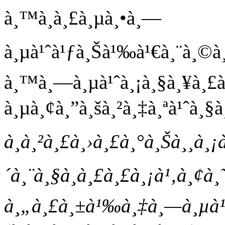
à¸™à¸à¸£à¸µà¸•à¸—
à¸µà¹ˆà¹ƒà¸Šà¹‰à¹€à¸¨à¸©à¸‚
à¸™à¸—à¸µà¹ˆà¸¡à¸§à¸¥à¸£à¸
à¸µà¸¢à¸”à¸šà¸²à¸‡à¸ªà¹ˆà¸§à
à¸à¸²à¸£à¸›à¸£à¸°à¸Šà¸¸à¸¡
´à¸¨à¸§à¸à¸£à¸£à¸¡à¹‚à¸¢à¸˜
à¸„à¸£à¸±à¹‰à¸‡à¸—à¸µà¹