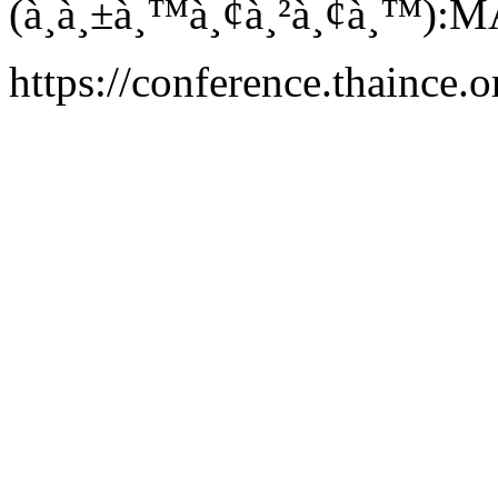
(à¸à¸±à¸™à¸¢à¸²à¸¢à¸™):M
https://conference.thaince.