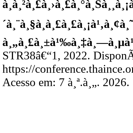
à¸à¸²à¸£à¸›à¸£à¸°à¸Šà¸¸à¸¡
´à¸¨à¸§à¸à¸£à¸£à¸¡à¹‚à¸¢à¸˜
à¸„à¸£à¸±à¹‰à¸‡à¸—à¸µà¹
STR38â€“1, 2022. DisponÃ
https://conference.thaince.
Acesso em: 7 à¸ª.à¸„. 2026.