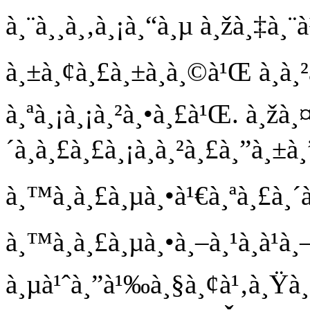
à¸¨à¸¸à¸‚à¸¡à¸“à¸µ à¸žà¸‡à¸¨
à¸±à¸¢à¸£à¸±à¸à¸©à¹Œ à¸­à¸²
à¸ªà¸¡à¸¡à¸²à¸•à¸£à¹Œ. à¸žà¸
´à¸à¸£à¸£à¸¡à¸à¸²à¸£à¸”à¸±à
à¸™à¸à¸£à¸µà¸•à¹€à¸ªà¸£à¸´
à¸™à¸à¸£à¸µà¸•à¸–à¸¹à¸à¹
à¸µà¹ˆà¸”à¹‰à¸§à¸¢à¹‚à¸Ÿà¸