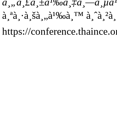
à¸„à¸£à¸±à¹‰à¸‡à¸—à¸µà¹
à¸ªà¸·à¸šà¸„à¹‰à¸™ à¸ˆà¸²à¸
https://conference.thaince.