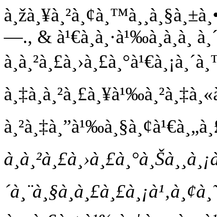
à¸žà¸¥à¸²à¸¢à¸™à¸¸à¸§à¸±à¸•
—., & à¹€à¸­à¸·à¹‰à¸­à¸­à¸ à
à¸à¸²à¸£à¸›à¸£à¸°à¹€à¸¡à¸´à¸
à¸‡à¸à¸²à¸£à¸¥à¹‰à¸²à¸‡à¸
à¸²à¸‡à¸”à¹‰à¸§à¸¢à¹€à¸„à¸£à
à¸à¸²à¸£à¸›à¸£à¸°à¸Šà¸¸à¸¡
´à¸¨à¸§à¸à¸£à¸£à¸¡à¹‚à¸¢à¸˜