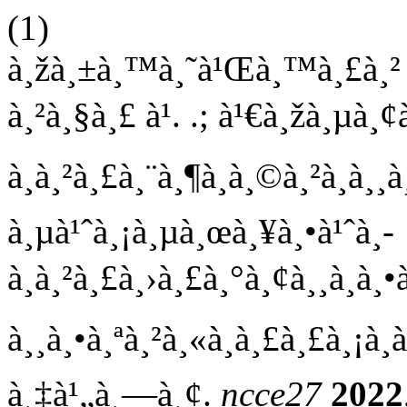
(1)
à¸žà¸±à¸™à¸˜à¹Œà¸™à¸£à¸² à¸
à¸²à¸§à¸£ à¹. .; à¹€à¸žà¸µà¸¢
à¸à¸²à¸£à¸¨à¸¶à¸à¸©à¸²à¸­à¸
à¸µà¹ˆà¸¡à¸µà¸œà¸¥à¸•à¹ˆà¸­
à¸à¸²à¸£à¸›à¸£à¸°à¸¢à¸¸à¸à
à¸¸à¸•à¸ªà¸²à¸«à¸à¸£à¸£à¸¡à¸
à¸‡à¹„à¸—à¸¢.
ncce27
2022