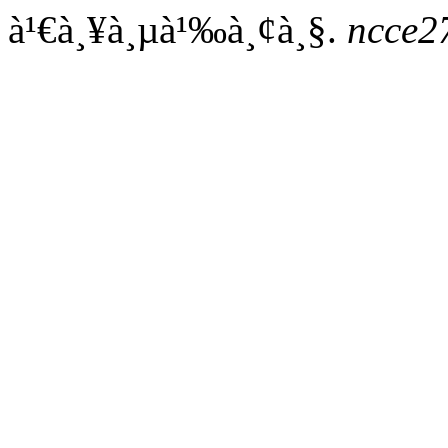
à¹€à¸¥à¸µà¹‰à¸¢à¸§.
ncce2