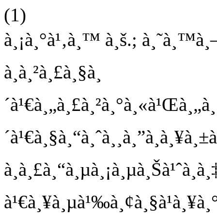
(1)
à¸¡à¸°à¹‚à¸™ à¸š.; à¸˜à¸™à
à¸à¸²à¸£à¸§à¸
´à¹€à¸„à¸£à¸²à¸°à¸«à¹Œà¸„à¸
´à¹€à¸§à¸“à¸ˆà¸¸à¸”à¸à¸¥à¸±
à¸à¸£à¸“à¸µà¸¡à¸µà¸Šà¹ˆà¸­à¸
à¹€à¸¥à¸µà¹‰à¸¢à¸§à¹à¸¥à¸°à