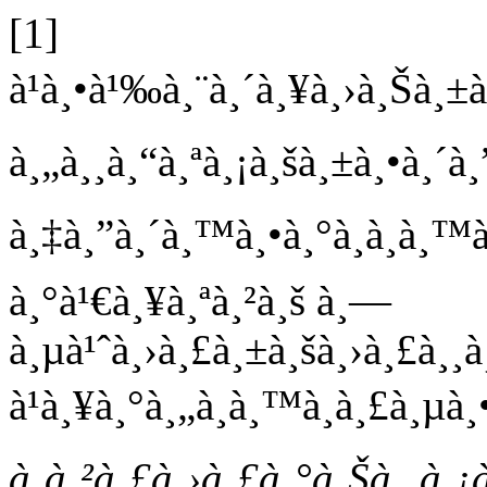
[1]
à¹à¸•à¹‰à¸¨à¸´à¸¥à¸›à¸Šà¸±à
à¸„à¸¸à¸“à¸ªà¸¡à¸šà¸±à¸•à¸´à
à¸‡à¸”à¸´à¸™à¸•à¸°à¸à¸­à¸™à
à¸°à¹€à¸¥à¸ªà¸²à¸š à¸—
à¸µà¹ˆà¸›à¸£à¸±à¸šà¸›à¸£à¸
à¹à¸¥à¸°à¸„à¸­à¸™à¸à¸£à¸µà
à¸à¸²à¸£à¸›à¸£à¸°à¸Šà¸¸à¸¡