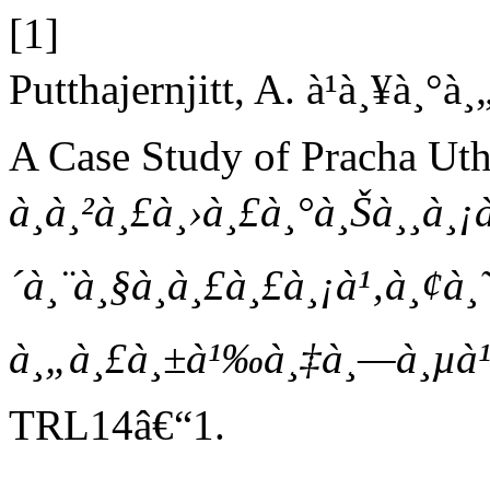
[1]
Putthajernjitt, A. à¹à¸¥à¸°
A Case Study of Pracha Uth
à¸à¸²à¸£à¸›à¸£à¸°à¸Šà¸¸à¸¡
´à¸¨à¸§à¸à¸£à¸£à¸¡à¹‚à¸¢à¸˜
à¸„à¸£à¸±à¹‰à¸‡à¸—à¸µà¹
TRL14â€“1.