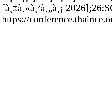
´à¸‡à¸«à¸²à¸„à¸¡ 2026];26:S
https://conference.thaince.