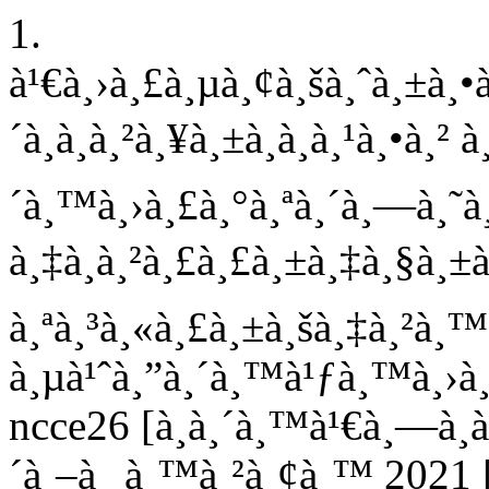
1.
à¹€à¸›à¸£à¸µà¸¢à¸šà¸ˆà¸±à¸•à
´à¸à¸à¸²à¸¥à¸±à¸à¸à¸¹à¸•à¸² 
´à¸™à¸›à¸£à¸°à¸ªà¸´à¸—à¸˜à¸´
à¸‡à¸à¸²à¸£à¸£à¸±à¸‡à¸§à¸±
à¸ªà¸³à¸«à¸£à¸±à¸šà¸‡à¸²à¸
à¸µà¹ˆà¸”à¸´à¸™à¹ƒà¸™à¸›à
ncce26 [à¸­à¸´à¸™à¹€à¸—à¸­
´à¸–à¸¸à¸™à¸²à¸¢à¸™ 2021 [à