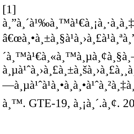
[1]
à¸”à¸´à¹‰à¸™à¹€à¸¡à¸·à¸­à¸
â€œà¸•à¸±à¸§à¹à¸›à¸£à¹à¸ªà
´à¸™à¹€à¸«à¸™à¸µà¸¢à¸§à
à¸µà¹ˆà¸›à¸£à¸±à¸šà¸›à¸£à¸
—à¸µà¹ˆà¹à¸•à¸à¸•à¹ˆà¸²à¸‡à
à¸™. GTE-19, à¸¡à¸´.à¸¢. 2