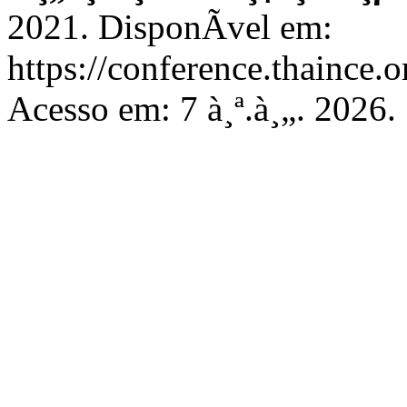
2021. DisponÃ­vel em:
https://conference.thaince.
Acesso em: 7 à¸ª.à¸„. 2026.