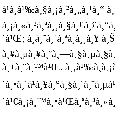
à¹à¸à¹‰à¸§à¸¡à¸²à¸„à¸¹à¸“
à¸¡à¸«à¸²à¸ªà¸¸à¸§à¸£à¸£à¸“
´à¹Œ; à¸­à¸˜à¸´à¸ªà¸à¸¸à¸¥ 
à¸¥à¸µà¸¥à¸²à¸—à¸§à¸µà¸§à
à¸±à¸¨à¸™à¹Œ. à¸‚à¹‰à¸­à¸¡à¸¹
´à¸•à¸´à¹à¸¥à¸°à¸§à¸´à¸˜à¸
´à¹€à¸¡à¸™à¸•à¹Œà¸ªà¸³à¸«à¸£