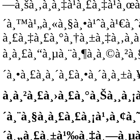
—à¸šà¸‚à¸­à¸‡à¹à¸£à¸‡à¹à¸œ
´à¸™à¹„à¸«à¸§à¸•à¹ˆà¸­à¹€à
à¸£à¸‡à¸£à¸°à¸†à¸±à¸‡à¸‚à¸­
à¸à¸£à¸“à¸µà¸¨à¸¶à¸à¸©à¸²à
´à¸•à¸£à¸à¸´à¸£à¸•à¸´à¸à¸±à¸
à¸à¸²à¸£à¸›à¸£à¸°à¸Šà¸¸à¸¡
´à¸¨à¸§à¸à¸£à¸£à¸¡à¹‚à¸¢à¸
´à¸„à¸£à¸±à¹‰à¸‡à¸—à¸µà