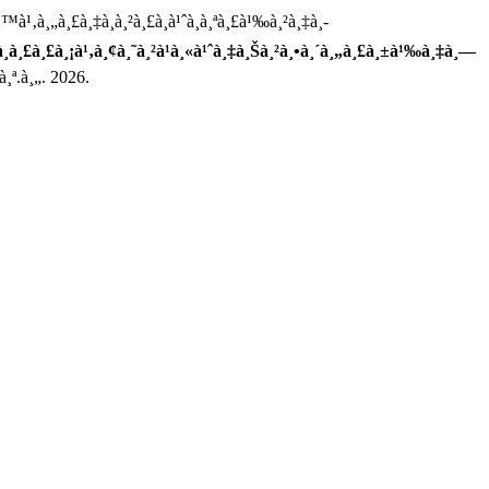
™à¹‚à¸„à¸£à¸‡à¸à¸²à¸£à¸à¹ˆà¸­à¸ªà¸£à¹‰à¸²à¸‡à¸­
§à¸à¸£à¸£à¸¡à¹‚à¸¢à¸˜à¸²à¹à¸«à¹ˆà¸‡à¸Šà¸²à¸•à¸´à¸„à¸£à¸±à¹‰à¸‡à¸—
¸ª.à¸„. 2026.