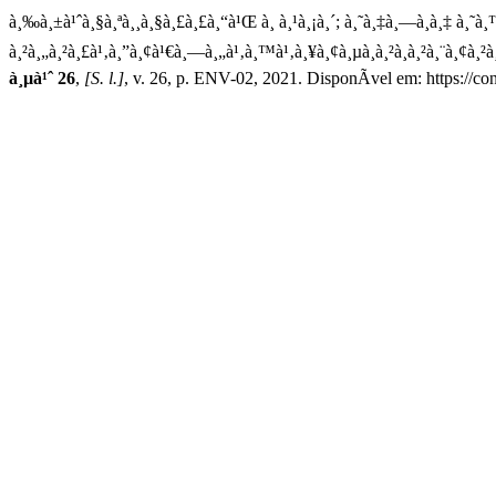
à¸‰à¸±à¹ˆà¸§à¸ªà¸¸à¸§à¸£à¸£à¸“à¹Œ à¸ à¸¹à¸¡à¸´; à¸˜à¸‡à¸—à¸­à¸‡ à¸˜à¸™à
à¸²à¸„à¸²à¸£à¹‚à¸”à¸¢à¹€à¸—à¸„à¹‚à¸™à¹‚à¸¥à¸¢à¸µà¸­à¸²à¸à¸²à¸¨à¸¢à
à¸µà¹ˆ 26
,
[S. l.]
, v. 26, p. ENV-02, 2021. DisponÃ­vel em: https://co