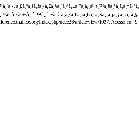
¸´à¸•. à¸£à¸°à¸šà¸šà¸•à¸£à¸§à¸ˆà¸§à¸±à¸”à¸à¸¸à¹ˆà¸™à¸¥à¸°à¸­à¸­à¸‡à¹ƒà¸
¸²à¸™à¹„à¸£à¹‰à¸„à¸™à¸‚à¸±à¸š.
à¸à¸²à¸£à¸›à¸£à¸°à¸Šà¸¸à¸¡à¸§à¸´à¸¨à¸
nference.thaince.org/index.php/ncce26/article/view/1037. Acesso em: 9 à