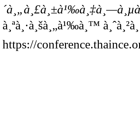
´à¸„à¸£à¸±à¹‰à¸‡à¸—à¸µà
à¸ªà¸·à¸šà¸„à¹‰à¸™ à¸ˆà¸²à¸
https://conference.thaince.