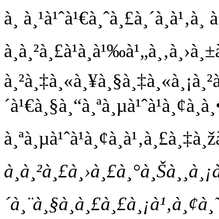
à¸ à¸¹à¹ˆà¹€à¸ˆà¸£à¸´à¸à¹‚à¸ 
à¸à¸²à¸£à¹à¸à¹‰à¹„à¸‚à¸›à
à¸²à¸‡à¸«à¸¥à¸§à¸‡à¸«à¸¡à¸²à
´à¹€à¸§à¸“à¸ªà¸µà¹ˆà¹à¸¢à¸
à¸ªà¸µà¹ˆà¹à¸¢à¸à¹‚à¸£à¸‡à¸
à¸à¸²à¸£à¸›à¸£à¸°à¸Šà¸¸à¸¡
´à¸¨à¸§à¸à¸£à¸£à¸¡à¹‚à¸¢à¸