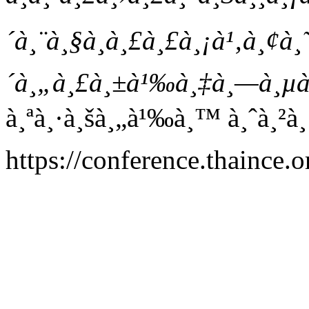
´à¸¨à¸§à¸à¸£à¸£à¸¡à¹‚à¸¢à¸
´à¸„à¸£à¸±à¹‰à¸‡à¸—à¸µà
à¸ªà¸·à¸šà¸„à¹‰à¸™ à¸ˆà¸²à¸
https://conference.thaince.