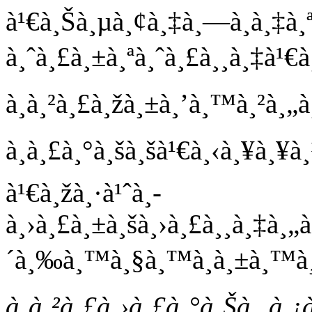
à¹€à¸Šà¸µà¸¢à¸‡à¸—à¸­à¸‡à¸ªà
à¸ˆà¸£à¸±à¸ªà¸ˆà¸£à¸¸à¸‡à¹€à¸
à¸à¸²à¸£à¸žà¸±à¸’à¸™à¸²à¸„à
à¸à¸£à¸°à¸šà¸šà¹€à¸‹à¸¥à¸¥
à¹€à¸žà¸·à¹ˆà¸­
à¸›à¸£à¸±à¸šà¸›à¸£à¸¸à¸‡à¸„à
´à¸‰à¸™à¸§à¸™à¸à¸±à¸™à¸„
à¸à¸²à¸£à¸›à¸£à¸°à¸Šà¸¸à¸¡