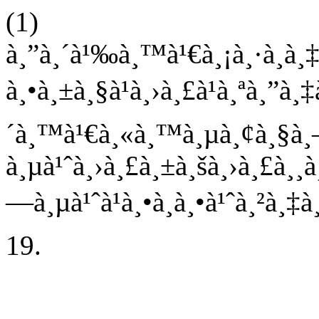
(1)
à¸”à¸´à¹‰à¸™à¹€à¸¡à¸·à¸­à¸
à¸•à¸±à¸§à¹à¸›à¸£à¹à¸ªà¸”à¸
´à¸™à¹€à¸«à¸™à¸µà¸¢à¸§à
à¸µà¹ˆà¸›à¸£à¸±à¸šà¸›à¸£à¸
—à¸µà¹ˆà¹à¸•à¸à¸•à¹ˆà¸²à¸‡
19.