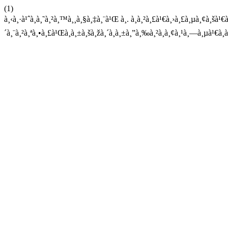
(1)
à¸‹à¸·à¹ˆà¸­à¸˜à¸²à¸™à¸¸à¸§à¸‡à¸¨à¹Œ à¸. à¸à¸²à¸£à¹€à¸›à¸£à¸µà¸¢à¸šà¹€
´à¸¨à¸²à¸ªà¸•à¸£à¹Œà¸à¸±à¸šà¸žà¸´à¸à¸±à¸”à¸‰à¸²à¸à¸¢à¸¹à¸—à¸µà¹€à¸­à