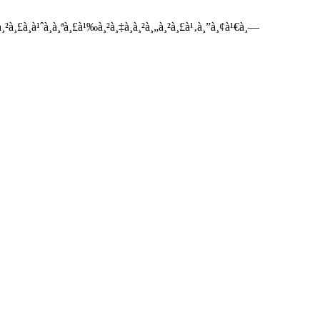
¸²à¸£à¸à¹ˆà¸­à¸ªà¸£à¹‰à¸²à¸‡à¸­à¸²à¸„à¸²à¸£à¹‚à¸”à¸¢à¹€à¸—