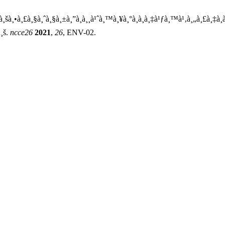
¸šà¸•à¸£à¸§à¸ˆà¸§à¸±à¸”à¸à¸¸à¹ˆà¸™à¸¥à¸°à¸­à¸­à¸‡à¹ƒà¸™à¹‚à¸„à¸£à¸‡à¸à
à¸š.
ncce26
2021
,
26
, ENV-02.