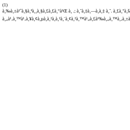
(1)
à¸‰à¸±à¹ˆà¸§à¸ªà¸¸à¸§à¸£à¸£à¸“à¹Œ à¸ .; à¸˜à¸‡à¸—à¸­à¸‡ à¸˜. à¸£à¸°à¸šà
à¸„à¹‚à¸™à¹‚à¸¥à¸¢à¸µà¸­à¸²à¸à¸²à¸¨à¸¢à¸²à¸™à¹„à¸£à¹‰à¸„à¸™à¸‚à¸±