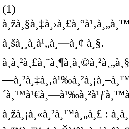
(1)
à¸žà¸§à¸‡à¸›à¸£à¸°à¹‚à¸„à¸™ à
à¸šà¸¸à¸à¹„à¸—à¸¢ à¸§.
à¸à¸²à¸£à¸¨à¸¶à¸à¸©à¸²à¸„
—à¸²à¸‡à¸‚à¹‰à¸²à¸¡à¸–à¸™
´à¸™à¹€à¸—à¹‰à¸²à¹ƒà¸™à¹€
à¸žà¸¡à¸«à¸²à¸™à¸„à¸£ : à¸à