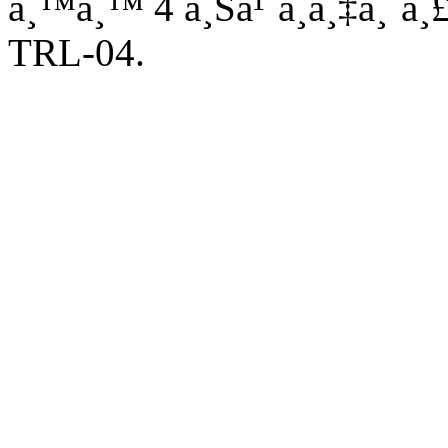
à¸™à¸™ 4 à¸Šà¹ˆà¸­à¸‡à¸ˆà¸£
TRL-04.