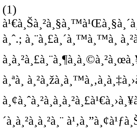
(1)
à¹€à¸Šà¸²à¸§à¸™à¹Œà¸§à¸´à¸
à¸ˆ.; à¸¨à¸£à¸´à¸™à¸™à¸ à¸²à¸
à¸à¸²à¸£à¸¨à¸¶à¸à¸©à¸²à¸œà
à¸ªà¸ à¸²à¸žà¸à¸™à¸‚à¸­à¸‡
à¸¢à¸ˆà¸²à¸à¸à¸²à¸£à¹€à¸›à¸
´à¸­à¸²à¸à¸²à¸¨ à¹‚à¸”à¸¢à