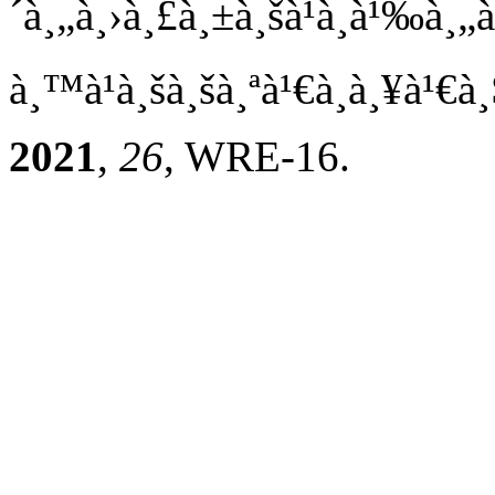
´à¸„à¸›à¸£à¸±à¸šà¹à¸à¹‰à¸„
à¸™à¹à¸šà¸šà¸ªà¹€à¸à¸¥à¹€
2021
,
26
, WRE-16.