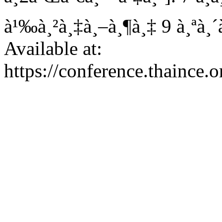
à¹‰à¸²à¸‡à¸–à¸¶à¸‡ 9 à¸ªà¸
Available at:
https://conference.thaince.