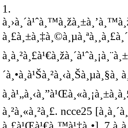
1.
à¸›à¸´à¹ˆà¸™à¸žà¸±à¸’à¸™à¸
à¸£à¸±à¸‡à¸©à¸µà¸ªà¸¸à¸£à¸´
à¸à¸²à¸£à¹€à¸žà¸´à¹ˆà¸¡à¸¨à¸±
´à¸•à¸à¹Šà¸²à¸‹à¸Šà¸µà¸§à¸ 
à¸à¹„à¸‹à¸”à¹Œà¸«à¸¡à¸±à¸à¸
à¸²à¸«à¸²à¸£. ncce25 [à¸­à¸
à¸£à¹Œà¹€à¸™à¹‡à¸•]. 7 à¸à¸