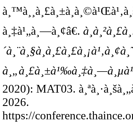
à¸™à¸¸à¸£à¸±à¸à¸©à¹Œà¹‚à¸š
à¸‡à¹„à¸—à¸¢â€.
à¸à¸²à¸£à
´à¸¨à¸§à¸à¸£à¸£à¸¡à¹‚à¸¢à¸˜
à¸„à¸£à¸±à¹‰à¸‡à¸—à¸µà¹
2020): MAT03. à¸ªà¸·à¸šà¸„
2026.
https://conference.thaince.