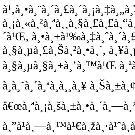
à¹‚à¸•à¸¨à¸´à¸£à¸´à¸¡à¸‡à¸„à
à¸¡à¸«à¸²à¸ªà¸¸à¸§à¸£à¸£à¸“
´à¹Œ, à¸•à¸±à¹‰à¸‡à¸ˆà¸´à¸
à¸§à¸µà¸£à¸Šà¸²à¸•à¸´, à¸¥à
à¸§à¸µà¸§à¸±à¸’à¸™à¹Œ à¸ªà
à¸­à¸˜à¸´à¸ªà¸à¸¸à¸¥ à¸Šà¸±à
â€œà¸ªà¸¡à¸šà¸±à¸•à¸´à¸—à¸²à
à¸”à¹à¸—à¸™à¹€à¸žà¸·à¹ˆà¸­à¸