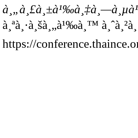
à¸„à¸£à¸±à¹‰à¸‡à¸—à¸µà¹
à¸ªà¸·à¸šà¸„à¹‰à¸™ à¸ˆà¸²à¸
https://conference.thaince.