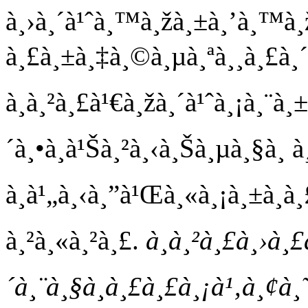
à¸›à¸´à¹ˆà¸™à¸žà¸±à¸’à¸™à¸
à¸£à¸±à¸‡à¸©à¸µà¸ªà¸¸à¸£à¸´
à¸à¸²à¸£à¹€à¸žà¸´à¹ˆà¸¡à¸¨à¸±
´à¸•à¸à¹Šà¸²à¸‹à¸Šà¸µà¸§à¸ 
à¸à¹„à¸‹à¸”à¹Œà¸«à¸¡à¸±à¸à¸
à¸²à¸«à¸²à¸£.
à¸à¸²à¸£à¸›à¸
´à¸¨à¸§à¸à¸£à¸£à¸¡à¹‚à¸¢à¸˜