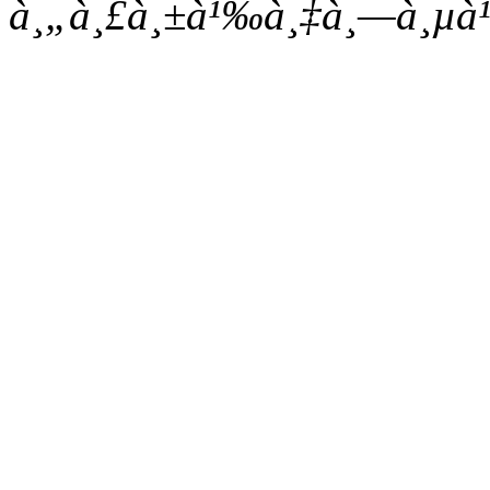
à¸„à¸£à¸±à¹‰à¸‡à¸—à¸µà¹