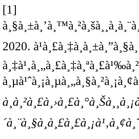
[1]
à¸§à¸±à¸’à¸™à¸²à¸šà¸¸à¸à¸¨à¸
2020. à¹à¸£à¸‡à¸­à¸±à¸”à¸§à¸´
à¸‡à¹‚à¸„à¸£à¸‡à¸ªà¸£à¹‰à¸
à¸µà¹ˆà¸¡à¸µà¸„à¸§à¸²à¸¡à¸¢
à¸à¸²à¸£à¸›à¸£à¸°à¸Šà¸¸à¸¡
´à¸¨à¸§à¸à¸£à¸£à¸¡à¹‚à¸¢à¸˜