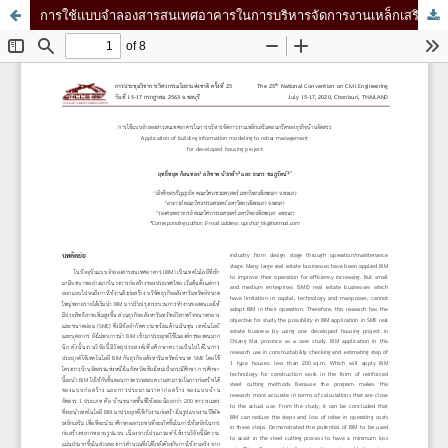
การใช้แบบจำลองสารสนเทศอาคารในการบริหารจัดการงานเหล็กเสริมคอนกรีตของธุรกิจบ้านจัดสรร