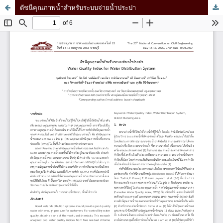
ดัชนีคุณภาพน้ำสำหรับระบบจ่ายน้ำประปา