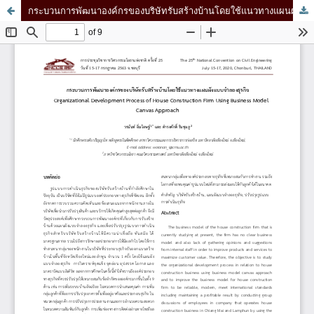
กระบวนการพัฒนาองค์กรของบริษัทรับสร้างบ้านโดยใช้แนวทางแผนผังแบบจำลองธุรกิจ