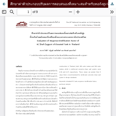
ศึกษาค่าตัวประกอบปรับผลการตอบสนองที่เหมาะสมสำหรับหอถังสูง ที่รองรับด้วยผนังคอนกรีตเสริมเหล็กแบบทรงกระบอกกลวงในประเทศไทย