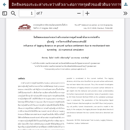
อิทธิพลของระยะห่างระหว่างหัวเจาะต่อการทรุดตัวของผิวดินจากการก่อสร้าง อุโมงค์คู่ - การวิเคราะห์เชิงตัวเลขแบบสามมิติ